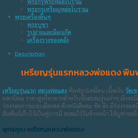
พระกรุพระหล่อโบราณ
พระกรุเหรียญหล่อโบราณ
พระเครื่องอื่นๆ
พระบูชา
รูปถ่ายและล็อกเก๊ต
เครื่องรางของคลัง
Description
เหรียญรุ่นแรกหลวงพ่อแดง พิมพ์รู
เหรียญรุ่นแรก
หลวงพ่อแดง
พิมพ์รูปเหมือน เนื้อเงิน
วัดเ
มหานิยม ราคาสูงที่หายากสำหรับนักสะสมรุ่นเก่าๆ มักจะม
ร่องรอยการแกะบล็อกสด ตัวหนังสือคม ชัด ลึก มีร่องรอยสนิ
สัมพันธ์เก็บไว้เป็นคู่บารมี สะสมไว้วันข้างหน้า ให้บูชาจะ
พุทธคุณ เหรียญหลวงพ่อแดง