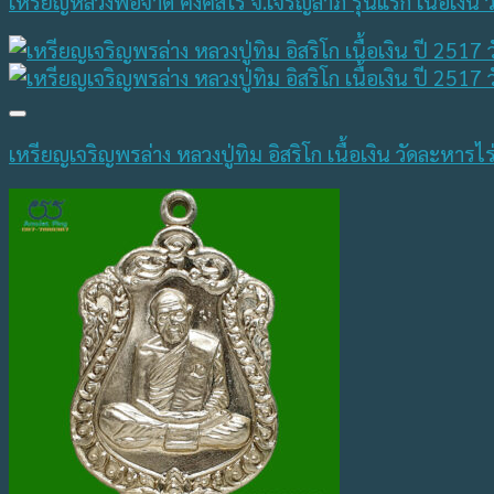
เหรียญหลวงพ่อจาด คงคสโร จ.เจริญลาภ รุ่นแรก เนื้อเงิน
เหรียญเจริญพรล่าง หลวงปู่ทิม อิสริโก เนื้อเงิน วัดละหารไ