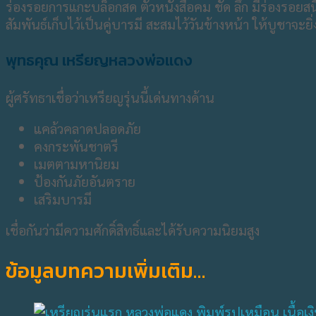
ร่องรอยการแกะบล็อกสด ตัวหนังสือคม ชัด ลึก มีร่องรอยสนิ
สัมพันธ์เก็บไว้เป็นคู่บารมี สะสมไว้วันข้างหน้า ให้บูชาจะ
พุทธคุณ เหรียญหลวงพ่อแดง
ผู้ศรัทธาเชื่อว่าเหรียญรุ่นนี้เด่นทางด้าน
แคล้วคลาดปลอดภัย
คงกระพันชาตรี
เมตตามหานิยม
ป้องกันภัยอันตราย
เสริมบารมี
เชื่อกันว่ามีความศักดิ์สิทธิ์และได้รับความนิยมสูง
ข้อมูลบทความเพิ่มเติม…