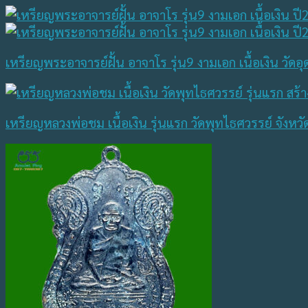
เหรียญพระอาจารย์ฝั้น อาจาโร รุ่น9 งามเอก เนื้อเงิน วั
เหรียญหลวงพ่อชม เนื้อเงิน รุ่นแรก วัดพุทไธศวรรย์ จังห