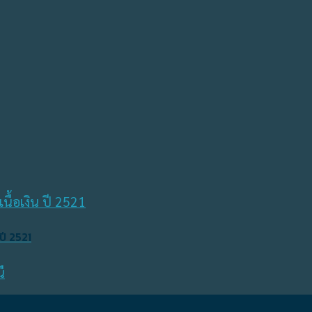
ปี 2521
ื