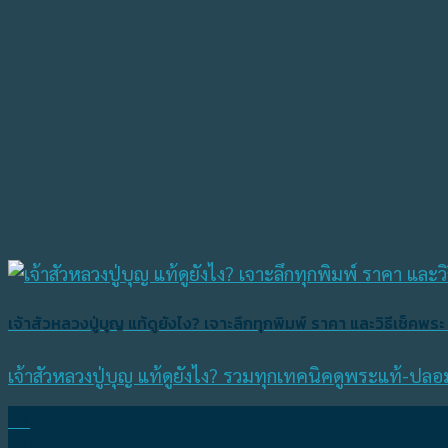
เจ้าสัวหลวงปู่บุญ แท้ดูยังไง? เจาะลึกทุกพิมพ์ ราคา และวิธีเช็คพระ
เจ้าสัวหลวงปู่บุญ แท้ดูยังไง? รวมทุกเทคนิคดูพระแท้-ปล
12
เม.ย.