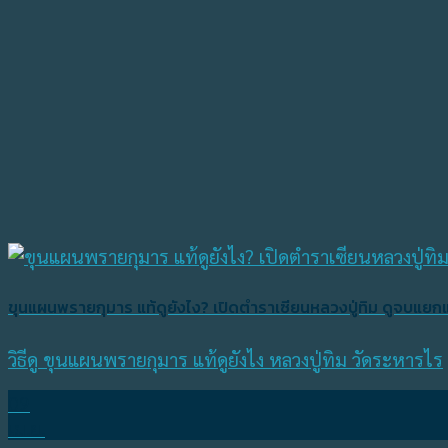
ขุนแผนพรายกุมาร แท้ดูยังไง? เปิดตำราเซียนหลวงปู่ทิม ดูจบแยกแท
วิธีดู ขุนแผนพรายกุมาร แท้ดูยังไง หลวงปู่ทิม วัดระหารไร
09
เม.ย.