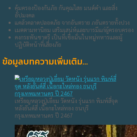
คุ้มครองป้องกันภัย กันคุณไสย มนต์ดำ และสิ่ง
อัปมงคล
แคล้วคลาดปลอดภัย จากอันตราย ภยันตรายทั้งปวง
เมตตามหานิยม เสริมเสน่ห์และบารมีแก่ผู้ครอบครอง
คงกระพันชาตรี เป็นที่เชื่อมั่นในหมู่ทหารและผู้
ปฏิบัติหน้าที่เสี่ยงภัย
ข้อมูลบทความเพิ่มเติม…
เหรียญหลวงปู่เอี่ยม วัดหนัง รุ่นแรก พิมพ์สี่จุด
หลังยันต์สี่ เนื้อกะไหล่ทอง ธนบุรี
กรุงเทพมหานคร ปี 2467