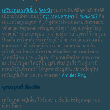
เหรียญหลวงปู่เอี่ยม
วัดหนัง
รุ่นแรก พิมพ์สี่จุด หลังยันต์สี่
เนื้อกะไหล่ทอง ธนบุรี
กรุงเทพมหานคร
ปี
พ.ศ.2467
ถือ
เป็นเหรียญเบญจภาคี แท้ดูง่าย มีร่องรอยงานเชิงช่างแกะ
บล็อกสด วัตถุมงคลเหรียญยอดนิยม “เบญจภาคีเหรียญ
พระเกจิ” นักสะสมรุ่นเก่าๆ มักจะมีการเก็บพระไว้ในกรอบ
ป้องกันการโดนสัมผัส เหรียญจึงเกิดการเปลี่ยนแปลงเนื้อ
ตามธรรมชาติ เหรียญมีร่องรอยการแกะบล็อกสด ตัว
หนังสือคม ชัด ลึก มีร่องรอยสนิมเกิดจากความเก่าของ
โลหะที่มีอายุมาก แท้ดูง่าย จำนวนผลิดน้อย หาพบยาก
แบ่งปันให้บูชา ให้ผู้ที่มีบุญสัมพันธ์เก็บไว้เป็นคู่บารมี
สะสมไว้วันข้างหน้า ให้บูชาจะยิ่งสูงขึ้นไปกว่าปัจจุบัน
เหรียญนี้เป็นการครอบครองของ
Amulet Ping
พุทธคุณที่เลื่องลือ
เหรียญหลวงปู่เอี่ยมได้รับความเชื่อถือว่ามีพุทธคุณรอบ
ด้าน ได้แก่