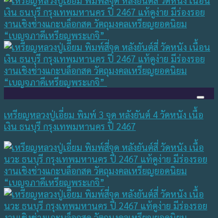
เหรียญหลวงปู่เอี่ยม พิมพ์ 3 จุด หลังยันต์ 4 วัดหนัง เนื้อ
เงิน ธนบุรี กรุงเทพมหานคร ปี 2467