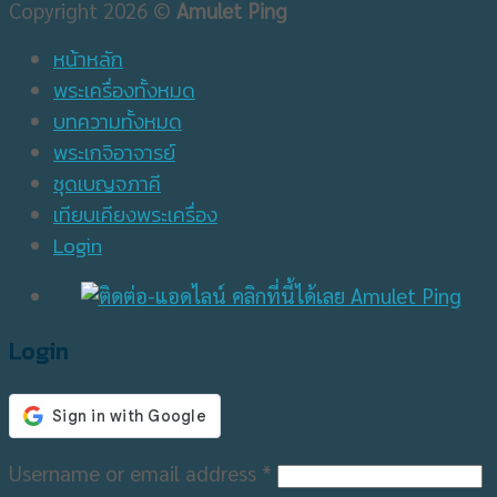
Copyright 2026 ©
Amulet Ping
หน้าหลัก
พระเครื่องทั้งหมด
บทความทั้งหมด
พระเกจิอาจารย์
ชุดเบญจภาคี
เทียบเคียงพระเครื่อง
Login
Login
Username or email address
*