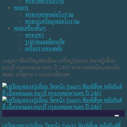
พระปิดตาเนื้อว่าน
พระกรุ
พระกรุพระหล่อโบราณ
พระกรุเหรียญหล่อโบราณ
พระเครื่องอื่นๆ
พระบูชา
รูปถ่ายและล็อกเก๊ต
เครื่องรางของคลัง
เบญจภาคีเหรียญพ่อเอี่ยม เหรียญรุ่นแรก หลวงปู่เอี่ยม
ธนบุรี กรุงเทพมหานคร ปี 2467 หายากยอดนิยมของนัก
สะสม แท้ดูง่าย งานแกะบล็อกสด
เหรียญหลวงปู่เอี่ยม วัดหนัง รุ่นแรก พิมพ์สี่จุด หลังยันต์สี่