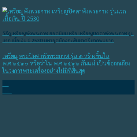
วิธีดูเหรียญพังพระกาฬ ยอดนิยม หรือ เหรียญปิดตาพังพระกาฬ รุ่น
แรก เนื้อเงิน ปี 2530 มหาอุตม์คงกะพันชาตรี ยากพบยาก
เหรียญพระปิดตาพังพระกาฬ รุ่น ๑ สร้างขึ้นใน
พ.ศ.๒๕๓๐ หรือว่าใน พ.ศ.๒๕๓๒ กันแน่ เป็นข้อถกเถียง
ในวงการพระเครื่องอย่างไม่มีที่สิ้นสุด
07
มิ.ย.