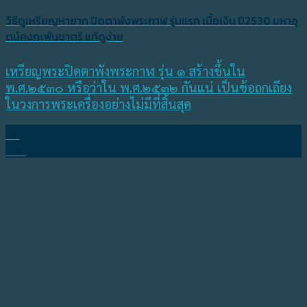
วิธีดูเหรียญหายาก ปิดตาพังพระกาฬ รุ่นแรก เนื้อเงิน ปี2530 มหาอุ
ตม์คงกะพันชาตรี แท้ดูง่าย
เหรียญพระปิดตาพังพระกาฬ รุ่น ๑ สร้างขึ้นใน
พ.ศ.๒๕๓๐ หรือว่าใน พ.ศ.๒๕๓๒ กันแน่ เป็นข้อถกเถียง
ในวงการพระเครื่องอย่างไม่มีที่สิ้นสุด
09
มิ.ย.