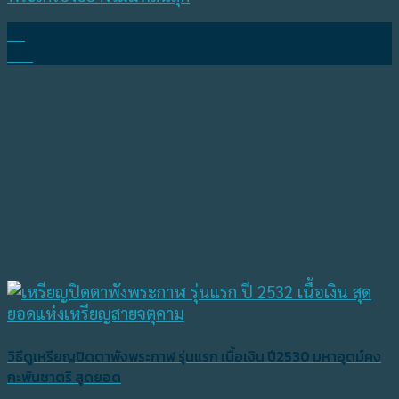
18
ก.ค.
วิธีดูเหรียญปิดตาพังพระกาฬ รุ่นแรก เนื้อเงิน ปี2530 มหาอุตม์คง
กะพันชาตรี สุดยอด