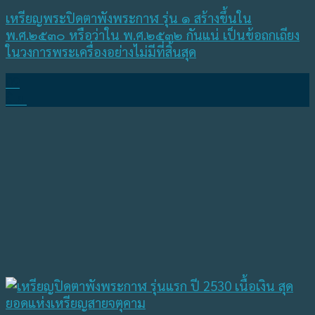
เหรียญพระปิดตาพังพระกาฬ รุ่น ๑ สร้างขึ้นใน
พ.ศ.๒๕๓๐ หรือว่าใน พ.ศ.๒๕๓๒ กันแน่ เป็นข้อถกเถียง
ในวงการพระเครื่องอย่างไม่มีที่สิ้นสุด
09
มิ.ย.