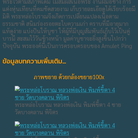
พระไว้ตามสภาพเดิม ไม่สัมผัสเนื้อพระ งานฝีมือช่าง การ
แต่งหุ่นเทียนที่คมชัดสวยงาม เก็บรายละเอียดได้เรียบร้อยมี
มิติ พระหล่อโบราณจึงเกิดการเปลี่ยนแปลงเนื้อตาม
ธรรมชาติ สนิมร่องรอยตะไบความเก่า คราบที่มีอายุมาก
แท้ดูง่าย แบ่งปันให้บูชา ให้ผู้ที่มีบุญสัมพันธ์เก็บไว้เป็นคู่
บารมี สะสมไว้วันข้างหน้า มูลค่าบูชาจะยิ่งสูงขึ้นไปกว่า
ปัจจุบัน พระองค์นี้เป็นการครอบครอบของ Amulet Ping
ข้อมูลบทความเพิ่มเติม…
ภาพขยาย ด้วยกล้องขยาย100x
พระหล่อโบราณ หลวงพ่อเงิน พิมพ์ขี้ตา 4 ชาย
วัดบางคลาน พิจิตร