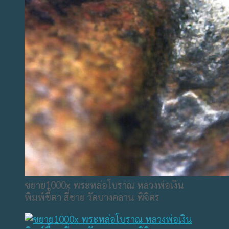
ขยาย1000x พระหล่อโบราณ หลวงพ่อเงิน
พิมพ์ขี้ตา สี่ชาย วัดบางคลาน พิจิตร