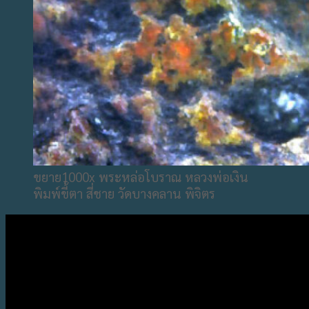
ขยาย1000x พระหล่อโบราณ หลวงพ่อเงิน
พิมพ์ขี้ตา สี่ชาย วัดบางคลาน พิจิตร