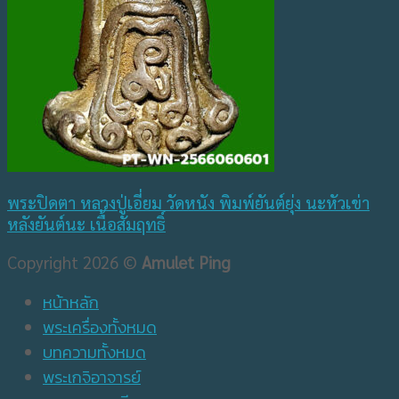
พระปิดตา หลวงปู่เอี่ยม วัดหนัง พิมพ์ยันต์ยุ่ง นะหัวเข่า
หลังยันต์นะ เนื้อสัมฤทธิ์
Copyright 2026 ©
Amulet Ping
หน้าหลัก
พระเครื่องทั้งหมด
บทความทั้งหมด
พระเกจิอาจารย์