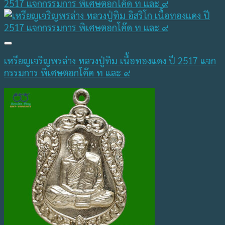
เหรียญเจริญพรล่าง หลวงปู่ทิม เนื้อทองแดง ปี 2517 แจก
กรรมการ พิเศษตอกโค๊ด ท และ ๙