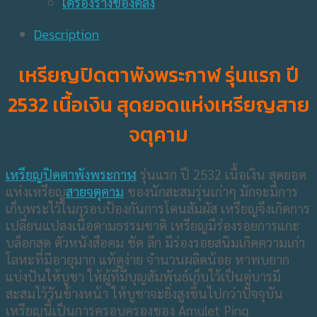
เครื่องรางของคลัง
Description
เหรียญปิดตาพังพระกาฬ รุ่นแรก ปี
2532 เนื้อเงิน สุดยอดแห่งเหรียญสาย
จตุคาม
เหรียญปิดตาพังพระกาฬ
รุ่นแรก ปี 2532 เนื้อเงิน สุดยอด
แห่งเหรียญ
สายจตุคาม
ของนักสะสมรุ่นเก่าๆ มักจะมีการ
เก็บพระไว้ในกรอบป้องกันการโดนสัมผัส เหรียญจึงเกิดการ
เปลี่ยนแปลงเนื้อตามธรรมชาติ เหรียญมีร่องรอยการแกะ
บล็อกสด ตัวหนังสือคม ชัด ลึก มีร่องรอยสนิมเกิดความเก่า
โลหะที่มีอายุมาก แท้ดูง่าย จำนวนผลิดน้อย หาพบยาก
แบ่งปันให้บูชา ให้ผู้ที่มีบุญสัมพันธ์เก็บไว้เป็นคู่บารมี
สะสมไว้วันข้างหน้า ให้บูชาจะยิ่งสูงขึ้นไปกว่าปัจจุบัน
เหรียญนี้เป็นการครอบครองของ Amulet Ping