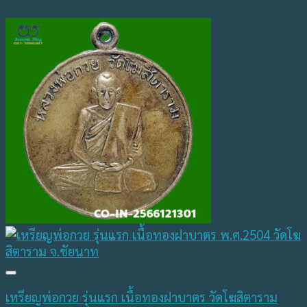
เหรียญพ่อกวย รุ่นแรก เนื้อทองฝาบาตร วัดโฆสิตาราม