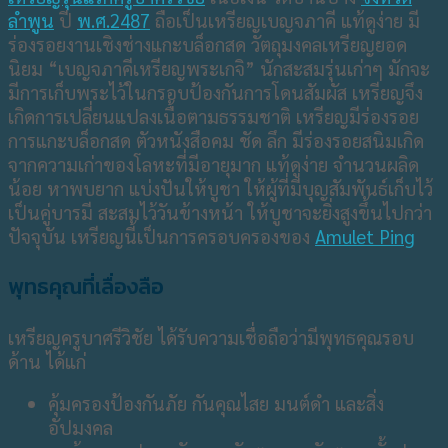
ลำพูน
ปี
พ.ศ.2487
ถือเป็นเหรียญเบญจภาคี แท้ดูง่าย มี
ร่องรอยงานเชิงช่างแกะบล็อกสด วัตถุมงคลเหรียญยอด
นิยม “เบญจภาคีเหรียญพระเกจิ” นักสะสมรุ่นเก่าๆ มักจะ
มีการเก็บพระไว้ในกรอบป้องกันการโดนสัมผัส เหรียญจึง
เกิดการเปลี่ยนแปลงเนื้อตามธรรมชาติ เหรียญมีร่องรอย
การแกะบล็อกสด ตัวหนังสือคม ชัด ลึก มีร่องรอยสนิมเกิด
จากความเก่าของโลหะที่มีอายุมาก แท้ดูง่าย จำนวนผลิด
น้อย หาพบยาก แบ่งปันให้บูชา ให้ผู้ที่มีบุญสัมพันธ์เก็บไว้
เป็นคู่บารมี สะสมไว้วันข้างหน้า ให้บูชาจะยิ่งสูงขึ้นไปกว่า
ปัจจุบัน เหรียญนี้เป็นการครอบครองของ
Amulet Ping
พุทธคุณที่เลื่องลือ
เหรียญครูบาศรีวิชัย ได้รับความเชื่อถือว่ามีพุทธคุณรอบ
ด้าน ได้แก่
คุ้มครองป้องกันภัย กันคุณไสย มนต์ดำ และสิ่ง
อัปมงคล