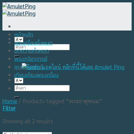
Skip
to
content
หน้าหลัก
พระเครื่องทั้งหมด
Search
บทความทั้งหมด
for:
พระเกจิอาจารย์
ชุดเบญจภาคี
เทียบเคียงพระเครื่อง
Search
for:
Home
/
Products tagged “พระธาตุพนม”
Filter
Showing all 2 results