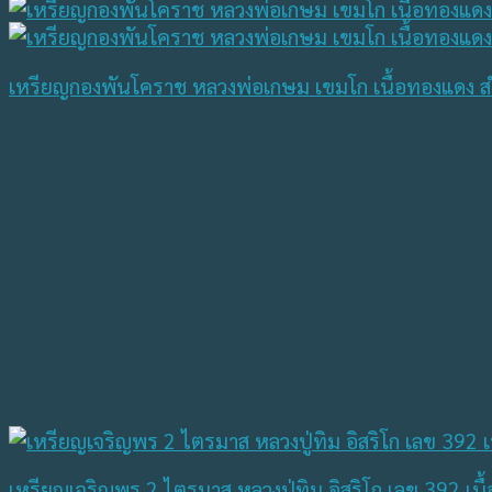
เหรียญกองพันโคราช หลวงพ่อเกษม เขมโก เนื้อทองแดง สำ
เหรียญเจริญพร 2 ไตรมาส หลวงปู่ทิม อิสริโก เลข 392 เนื