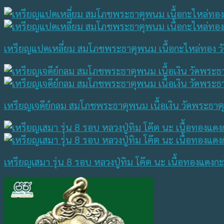
เหรียญแปดเหลี่ยม สมโภชพระธาตุพนม เนื้อกะไหล่ทอง 
เหรียญเจดีย์กลม สมโภชพระธาตุพนม เนื้อเงิน วัดพระธา
เหรียญเสมา รุ่น 8 รอบ หลวงปู่ทิม โค๊ต นะ เนื้อทองแดงก