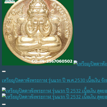
เหรียญปิดตาพังพระกาฬ รุ่นแรก ปี พ.ศ.2530 เนื้อเงิน จ