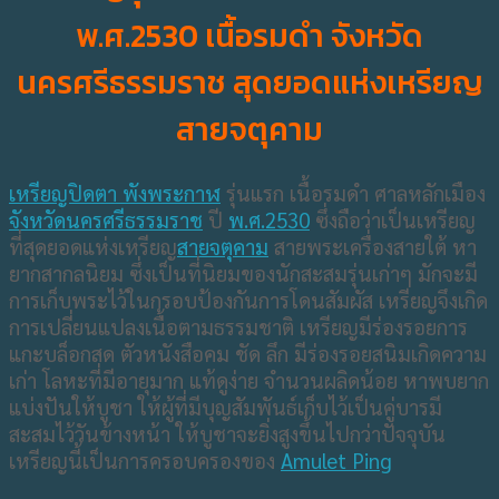
พ.ศ.2530 เนื้อรมดำ จังหวัด
นครศรีธรรมราช สุดยอดแห่งเหรียญ
สายจตุคาม
เหรียญปิดตา พังพระกาฬ
รุ่นแรก เนื้อรมดำ ศาลหลักเมือง
จังหวัดนครศรีธรรมราช
ปี
พ.ศ.2530
ซึ่งถือว่าเป็นเหรียญ
ที่สุดยอดแห่งเหรียญ
สายจตุคาม
สายพระเครื่องสายใต้ หา
ยากสากลนิยม ซึ่งเป็นที่นิยมของนักสะสมรุ่นเก่าๆ มักจะมี
การเก็บพระไว้ในกรอบป้องกันการโดนสัมผัส เหรียญจึงเกิด
การเปลี่ยนแปลงเนื้อตามธรรมชาติ เหรียญมีร่องรอยการ
แกะบล็อกสด ตัวหนังสือคม ชัด ลึก มีร่องรอยสนิมเกิดความ
เก่า โลหะที่มีอายุมาก แท้ดูง่าย จำนวนผลิดน้อย หาพบยาก
แบ่งปันให้บูชา ให้ผู้ที่มีบุญสัมพันธ์เก็บไว้เป็นคู่บารมี
สะสมไว้วันข้างหน้า ให้บูชาจะยิ่งสูงขึ้นไปกว่าปัจจุบัน
เหรียญนี้เป็นการครอบครองของ
Amulet Ping