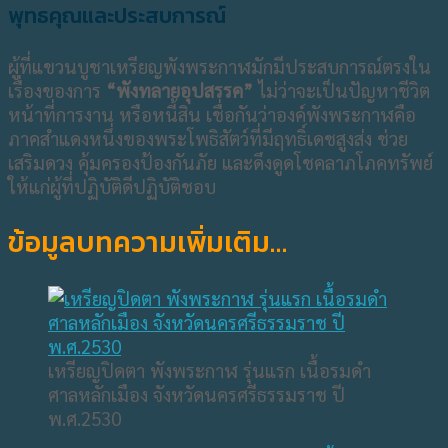
พุทธคุณและประสบการณ์
ผู้ที่แขวนบูชาเหรียญพังพระกาฬมักมีประสบการณ์ตรงใน
เรื่องของการ
“พังทลายอุปสรรค”
ไม่ว่าจะเป็นปัญหาชีวิต
หน้าที่การงาน หรือหนี้สิน เชื่อกันว่าองค์พังพระกาฬคือ
ภาคสำแดงหนึ่งของพระโพธิสัตว์ที่มีฤทธิ์เดชสูงส่ง ช่วย
เสริมดวง คุ้มครองป้องกันภัย และดึงดูดโชคลาภโภคทรัพย์
ให้แก่ผู้ที่ปฏิบัติดีปฏิบัติชอบ
ข้อมูลบทความเพิ่มเติม…
เหรียญปิดตา พังพระกาฬ รุ่นแรก เนื้อรมดำ
ศาลหลักเมือง จังหวัดนครศรีธรรมราช ปี
พ.ศ.2530