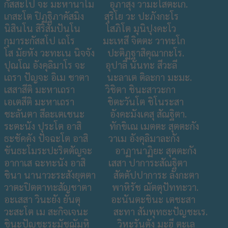
กัสสะโป จะ มะหานาโม อุภาสุง วามะโสตะเก.
เกสะโต ปิฏฐิภาคัสมิง สุริโย วะ ปะภังกะโร
นิสินโน สิริสัมปันโน โสภิโต มุนิปุงคะโว
กุมาระกัสสโป เถโร มะเหสี จิตตะ วาทะโก
โส มัยหัง วะทะเน นิจจัง ปะติฏฐาสิคุณากะโร.
ปุณโณ อังคุลิมาโร จะ อุปาลี นันทะ สีวะลี
เถรา ปัญจะ อิเม ชาตา นะลาเต ติละกา มะมะ.
เสสาสีติ มะหาเถรา วิชิตา ชินะสาวะกา
เอเตสีติ มะหาเถรา ชิตะวันโต ชิโนระสา
ชะลันตา สีละเตเชนะ อังคะมังเคสุ สัณฐิตา.
ระตะนัง ปุระโต อาสิ ทักขิเณ เมตตะ สุตตะกัง
ธะชัคคัง ปัจฉะโต อาสิ วาเม อังคุลิมาละกัง
ขันธะโมระปะริตตัญจะ อาฏานาฏิยะ สุตตะกัง
อากาเส ฉะทะนัง อาสิ เสสา ปาการะสัณฐิตา
ชินา นานาวะระสังยุตตา สัตตัปปาการะ ลังกะตา
วาตะปิตตาทะสัญชาตา พาหิรัช ฌัตตุปัททะวา.
อะเสสา วินะยัง ยันตุ อะนันตะชินะ เตชะสา
วะสะโต เม สะกิจเจนะ สะทา สัมพุทธะปัญชะเร.
ชินะปัญชะระมัชฌัมหิ วิหะรันตัง มะฮี ตะเล