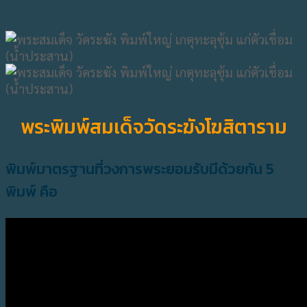
พระพิมพ์สมเด็จวัดระฆังโฆสิตาราม
พิมพ์มาตรฐานที่วงการพระยอมรับมีด้วยกัน 5
พิมพ์ คือ