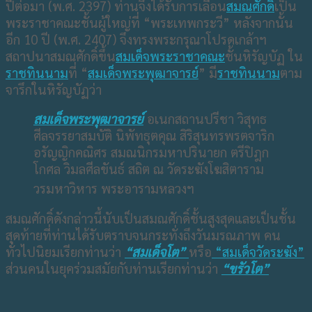
ปีต่อมา (พ.ศ. 2397) ท่านจึงได้รับการเลื่อน
สมณศักดิ์
เป็น
พระราชาคณะชั้นผู้ใหญ่ที่ “พระเทพกระวี” หลังจากนั้น
อีก 10 ปี (พ.ศ. 2407) จึงทรงพระกรุณาโปรดเกล้าฯ
สถาปนาสมณศักดิ์ขึ้น
สมเด็จพระราชาคณะ
ชั้นหิรัญบัฏ ใน
ราชทินนาม
ที่ “
สมเด็จพระพุฒาจารย์
” มี
ราชทินนาม
ตาม
จารึกในหิรัญบัฏว่า
สมเด็จพระพุฒาจารย์
อเนกสถานปรีชา วิสุทธ
ศีลจรรยาสมบัติ นิพัทธุตคุณ สิริสุนทรพรตจาริก
อรัญญิกคณิศร สมณนิกรมหาปรินายก ตรีปิฎก
โกศล วิมลศีลขันธ์ สถิต ณ วัดระฆังโฆสิตาราม
วรมหาวิหาร พระอารามหลวงฯ
สมณศักดิ์ดังกล่าวนี้นับเป็นสมณศักดิ์ชั้นสูงสุดและเป็นชั้น
สุดท้ายที่ท่านได้รับตราบจนกระทั่งถึงวันมรณภาพ คน
ทั่วไปนิยมเรียกท่านว่า
“สมเด็จโต”
หรือ
“สมเด็จวัดระฆัง”
ส่วนคนในยุคร่วมสมัยกับท่านเรียกท่านว่า
“ขรัวโต”