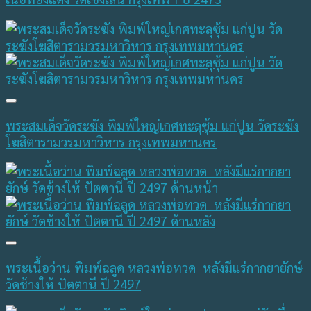
พระสมเด็จวัดระฆัง พิมพ์ใหญ่เกศทะลุซุ้ม แก่ปูน วัดระฆัง
โฆสิตารามวรมหาวิหาร กรุงเทพมหานคร
พระเนื้อว่าน พิมพ์ฉลูด หลวงพ่อทวด หลังมีแร่กากยายักษ์
วัดช้างให้ ปัตตานี ปี 2497