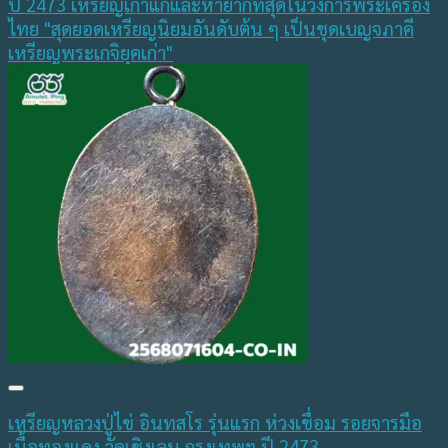
เหรียญหลวงปู่ไข่ อินทสโร รุ่นแรก ห่วงเชื่อม รอยจารมือ
เนื้อทองแดง วัดเชิงเลน กรุงเทพฯ ปี 2473