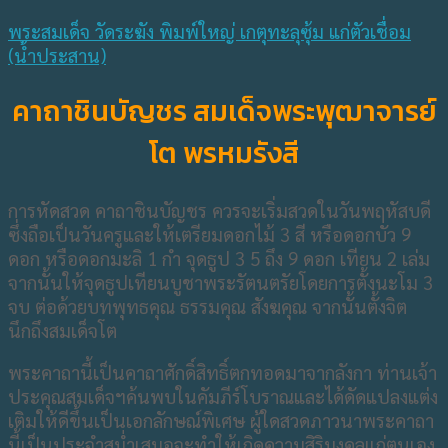
พระสมเด็จ วัดระฆัง พิมพ์ใหญ่ เกตุทะลุซุ้ม แก่ตัวเชื่อม
(น้ำประสาน)
คาถาชินบัญชร สมเด็จพระพุฒาจารย์
โต พรหมรังสี
การหัดสวด คาถาชินบัญชร ควรจะเริ่มสวดในวันพฤหัสบดี
ซึ่งถือเป็นวันครูและให้เตรียมดอกไม้ 3 สี หรือดอกบัว 9
ดอก หรือดอกมะลิ 1 กำ จุดธูป 3 5 ถึง 9 ดอก เทียน 2 เล่ม
จากนั้นให้จุดธูปเทียนบูชาพระรัตนตรัยโดยการตั้งนะโม 3
จบ ต่อด้วยบทพุทธคุณ ธรรมคุณ สังฆคุณ จากนั้นตั้งจิต
นึกถึงสมเด็จโต
พระคาถานี้เป็นคาถาศักดิ์สิทธิ์ตกทอดมาจากลังกา ท่านเจ้า
ประคุณสมเด็จฯค้นพบในคัมภีร์โบราณและได้ดัดแปลงแต่ง
เติมให้ดีขึ้นเป็นเอกลักษณ์พิเศษ ผู้ใดสวดภาวนาพระคาถา
นี้เป็นประจำสม่ำเสมอจะทำให้เกิดความสิริมงคลแก่ตนเอง