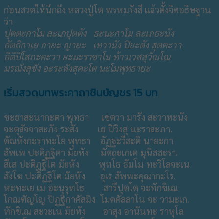
ก่อนสวดให้นึกถึง หลวงปู่โต พรหมรังสี แล้วตั้งจิตอธิษฐาน
ว่า
ปุตตะกาโม ละเภปุตตัง ธะนะกาโม ละเภธะนัง
อัตถิกาเย กายะ ญายะ เทวานัง ปิยะตัง สุตตะวา
อิติปิโสภะคะวา ยะมะราชาโน ท้าวเวสสุวัณโณ
มรณังสุขัง อะระหังสุคะโต นะโมพุทธายะ
เริ่มสวดบทพระคาถาชินบัญชร 15 บท
ชะยาสะนากะตา พุทธา เชตวา มารัง สะวาหะนัง
จะตุสัจจาสะภัง ระสัง เย ปิวิงสุ นะราสะภา.
ตัณหังกะราทะโย พุทธา อัฏฐะวีสะติ นายะกา
สัพเพ ปะติฏฐิตา มัยหัง มัตถะเกเต มุนิสสะรา.
สีเส ปะติฏฐิโต มัยหัง พุทโธ ธัมโม ทะวิโลจะเน
สังโฆ ปะติฏฐิโต มัยหัง อุเร สัพพะคุณากะโร.
หะทะเย เม อะนุรุทโธ สารีปุตโต จะทักขิเณ
โกณฑัญโญ ปิฏฐิภาคัสมิง โมคคัลลาโน จะ วามะเก.
ทักขิเณ สะวะเน มัยหัง อาสุง อานันทะ ราหุโล