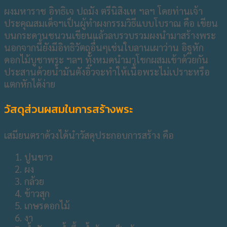
ผงมหาราช อิทธิเจ ปถมัง ตรีนิสิงเห ฯลฯ โดยท่านเจ้า
ประคุณสมเด็จฯเป็นผู้ทำผงกรรมวิธีแบบโบราณ คือ เขียน
บนกระดานชนวนเขียนแล้วลบรวบรวมผงนำมาสร้างพระ
นอกจากนี้ยังมีอิทธิวัตถุอื่นๆเช่นใบลานเผาว่าน อิฐหัก
ดอกไม้บูชาพระ ฯลฯ ทั้งหมดนำมาโขกผสมเข้าด้วยกัน
ประสานด้วยน้ำมันตังอิ๊วจะทำให้เนื้อพระไม่เปราะหรือ
แตกหักได้ง่าย
วัสดุส่วนผสมในการสร้างพระ
เสมียนตราด้วงได้นำวัสดุประกอบการสร้าง คือ
ปูนขาว
ผง
กล้วย
ข้าวสุก
เกษรดอกไม้
งา