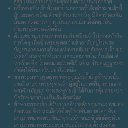
สูตร เป็นเครื่องกางกั้นดุจหลังคาอยู่บนนภากาศ
อนึ่งพระชินเจ้าทั้งหลาย นอกจากที่ได้กล่าวมาแล้วนี้
ผู้ประกอบพร้อมด้วยกำลังนานาชนิด มีศีลาทิคุณอัน
มั่นคง สัตตะปราการเป็นอาภรณ์มาตั้งล้อมเป็น
กำแพงคุ้มครองเจ็ดชั้น
ด้วยเดชานุภาพแห่งพระอนันตชินเจ้าไม่ว่าจะทำกิจ
การใดๆ เมื่อข้าพระพุทธเจ้าเข้าอาศัยอยู่ในพระ
บัญชรแวดวงกรงล้อม แห่งพระสัมมาสัมพุทธเจ้า ขอ
โรคอุปัทวะทุกข์ทั้งภายนอกและภายใน อันเกิดแต่
โรคร้าย คือ โรคลมและโรคดีเป็นต้น เป็นสมุฏฐานจง
กำจัดให้พินาศไปอย่าได้เหลือ
ขอพระมหาบุรุษผู้ทรงพระคุณอันล้ำเลิศทั้งปวงนั้น
จงอภิบาลข้าพระพุทธเจ้า ผู้อยู่ในภาคพื้น ท่ามกลาง
พระชินบัญชร ข้าพระพุทธเจ้าได้รับการคุ้มครองปก
ปักรักษาภายในเป็นอันดีฉะนี้แล
ข้าพระพุทธเจ้าได้รับการอภิบาลด้วยคุณานุภาพแห่ง
สัทธรรม จึงชนะเสียได้ซึ่งอุปัทวอันตรายใดๆ ด้วย
อานุภาพแห่งพระชินะพุทธเจ้า ชนะข้าศึกศัตรูด้วย
อานุภาพแห่งพระธรรม ชนะอันตรายทั้งปวงด้วย