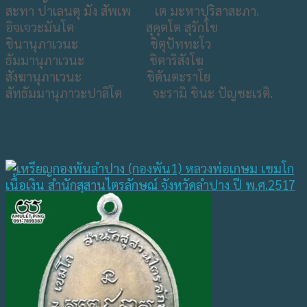
สะทา ปาเลนตุ มัง สัพเพ เต มะหาปุริสาสะภา.
อิจเจวะมันโต สุคุตโต สุรักโข
ชินานุภาเวนะ ชิตุปัททะโว
ธัมมานุภาเวนะ ชิตาริสังโฆ
สังฆานุภาเวนะ ชิตันตะราโย
สัทธัมมานุภาวะปาลิโต จะรามิ ชินะ ปัญชะเรติ.