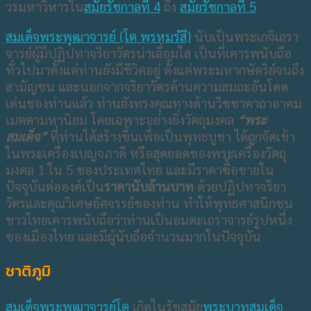
วรมหาวิหารใน
สมัยรัชกาลที่ 4
ถึง
สมัยรัชกาลที่ 5
สมเด็จพระพุฒาจารย์ (โต พฺรหฺมรํสี)
นับเป็นพระเกจิเถรา
จารย์ผู้มีปฏิปทาจริยาวัตรน่าเลื่อมใส เป็นที่เคารพนับถือ
ทั่วไปมาตั้งแต่ท่านยังมีชีวิตอยู่ ตั้งแต่พระมหากษัตริย์จนถึง
สามัญชน และนอกจากจริยาวัตรด้านความสมถะอันโดด
เด่นของท่านแล้ว ท่านยังทรงคุณทางด้านวิชชาคาถาอาคม
เมตตามหานิยม โดยเฉพาะอย่างยิ่งวัตถุมงคล
“พระ
สมเด็จ”
ที่ท่านได้สร้างขึ้นเพื่อเป็นพุทธบูชา ได้ถูกจัดเข้า
ในพระเครื่องเบญจภาคี หรือสุดยอดของพระเครื่องวัตถุ
มงคล 1 ใน 5 ของประเทศไทย และมีราคาซื้อขายใน
ปัจจุบันต่อองค์เป็น
ราคานับล้านบาท
ด้วยปฏิปทาจริยา
วัตรและคุณวิเศษอัศจรรย์ของท่าน ทำให้พุทธศาสนิกชน
ชาวไทยเคารพนับถือว่าท่านเป็นอมตะเถราจารย์รูปหนึ่ง
ของเมืองไทย และมีผู้นับถือจำนวนมากในปัจจุบัน
ชาติภูมิ
สมเด็จพระพุฒาจารย์โต
เกิดในรัชสมัย
พระบาทสมเด็จ