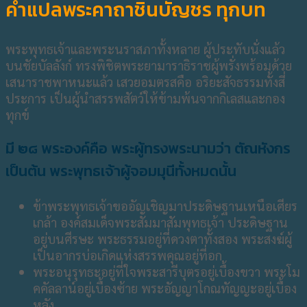
คำแปลพระคาถาชินบัญชร ทุกบท
พระพุทธเจ้าและพระนราสภาทั้งหลาย ผู้ประทับนั่งแล้ว
บนชัยบัลลังก์ ทรงพิชิตพระยามาราธิราชผู้พรั่งพร้อมด้วย
เสนาราชพาหนะแล้ว เสวยอมตรสคือ อริยะสัจธรรมทั้งสี่
ประการ เป็นผู้นำสรรพสัตว์ให้ข้ามพ้นจากกิเลสและกอง
ทุกข์
มี ๒๘ พระองค์คือ พระผู้ทรงพระนามว่า ตัณหังกร
เป็นต้น พระพุทธเจ้าผู้จอมมุนีทั้งหมดนั้น
ข้าพระพุทธเจ้าขออัญเชิญมาประดิษฐานเหนือเศียร
เกล้า องค์สมเด็จพระสัมมาสัมพุทธเจ้า ประดิษฐาน
อยู่บนศีรษะ พระธรรมอยู่ที่ดวงตาทั้งสอง พระสงฆ์ผู้
เป็นอากรบ่อเกิดแห่งสรรพคุณอยู่ที่อก
พระอนุรุทธะอยู่ที่ใจพระสารีบุตรอยู่เบื้องขวา พระโม
คคัลลาน์อยู่เบื้องซ้าย พระอัญญาโกณทัญญะอยู่เบื้อง
หลัง