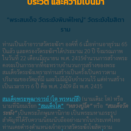
ประวัติ และความเป็นมา
“พระสมเด็จ วัดระฆังพิมพ์ใหญ่” วัดระฆังโฆสิตา
ราม
ท่านเป็นเจ้าอาวาสวัดระฆังฯ องค์ที่ 6 เมื่อท่านอายุร่วม 65
ปีแล้ว และครองวัดระฆังฯได้ประมาณ 20 ปี จึงมรณภาพ
ในวันที่ 22 เดือนมิถุนายน พ.ศ. 2415จำนวนการสร้างพระ
คงจะเป็นการยากที่จะทราบจำนวนการสร้างของพระ
สมเด็จวัดระฆังเพราะท่านสร้างเป็นครั้งเป็นคราวตาม
ปริมาณของวัตถุที่มี และไม่มีผู้นับจำนวนไว้ แต่ท่านสร้าง
เป็นเวลาราว 6 ปี คือ พ.ศ. 2409 ถึง พ.ศ. 2415
สมเด็จพระพุฒาจารย์ (โต พฺรหฺมรํสี)
(นามเดิม: โต) หรือ
นามที่นิยมเรียก
“สมเด็จโต”
“หลวงปู่โต”
หรือ
“สมเด็จวัด
ระฆัง”
เป็นพระภิกษุมหานิกาย เป็นพระมหาเถระรูป
สำคัญที่ได้รับความนิยมนับถืออย่างมากในประเทศไทย
ท่านเคยดำรงตำแหน่งเจ้าอาวาสวัดระฆังโฆสิตาราม