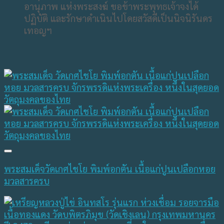
อานุภาพ แห่งพระสงฆ์ ขอข้าพระพุทธเจ้าจงได้
ปฏิบัติ และรักษาดำเนินไปโดยสวัสดีเป็นนิจนิรันดร
เทอญฯ
พระสมเด็จวัดเกศไชโย พิมพ์อกตัน เนื้อแก่ปูนเปลือกหอย
มวลสารครบ