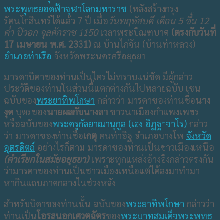
พระพุทธยอดฟ้าจุฬาโลกมหาราช
(หลังสร้างกรุง
รัตนโกสินทร์ได้แล้ว 7 ปี เมื่อ
วันพฤหัสบดี เดือน 5 ขึ้น 12
ค่ำ ปีวอก จุลศักราช 1150
เวลาพระบิณฑบาต
(ตรงกับวันที่
17 เมษายน พ.ศ. 2331)
ณ บ้านไก่จ้น (บ้านท่าหลวง)
อำเภอท่าเรือ
จังหวัดพระนครศรีอยุธยา
มารดาบิดาของท่านเป็นใครไม่ทราบแน่ชัด มีผู้กล่าว
ประวัติของท่านในส่วนนี้แตกต่างกันไปหลายฉบับ เช่น
ฉบับของ
พระยาทิพโกษา
กล่าวว่า มารดาของท่านชื่อ
นาง
งุด
บุตรของ
นายผลกับนางลา
ชาวนาเมืองกำแพงเพชร
หรือฉบับของ
พระครูกัลยาณานุกูล (เฮง อิฏฐาจาโร)
กล่าว
ว่า มารดาของท่านชื่อ
เกตุ
คนท่าอิฐ อำเภอบางโพ
จังหวัด
อุตรดิตถ์
อย่างไรก็ตาม มารดาของท่านเป็นชาวเมืองเหนือ
(คำเรียกในสมัยอยุธยา)
เพราะทุกแหล่งอ้างอิงกล่าวตรงกัน
ว่ามารดาของท่านเป็นชาวเมืองเหนือแต่ได้ลงมาทำมา
หากินแถบภาคกลางในช่วงหลัง
สำหรับบิดาของท่านนั้น ฉบับของ
พระยาทิพโกษา
กล่าวว่า
ท่านเป็น
โอรสนอกเศวตฉัตร
ของ
พระบาทสมเด็จพระพุทธ