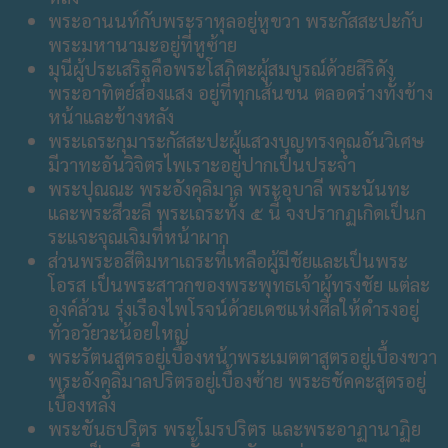
พระอานนท์กับพระราหุลอยู่หูขวา พระกัสสะปะกับ
พระมหานามะอยู่ที่หูซ้าย
มุนีผู้ประเสริฐคือพระโสภิตะผู้สมบูรณ์ด้วยสิริดัง
พระอาทิตย์ส่องแสง อยู่ที่ทุกเส้นขน ตลอดร่างทั้งข้าง
หน้าและข้างหลัง
พระเถระกุมาระกัสสะปะผู้แสวงบุญทรงคุณอันวิเศษ
มีวาทะอันวิจิตรไพเราะอยู่ปากเป็นประจำ
พระปุณณะ พระอังคุลิมาล พระอุบาลี พระนันทะ
และพระสีวะลี พระเถระทั้ง ๕ นี้ จงปรากฏเกิดเป็นก
ระแจะจุณเจิมที่หน้าผาก
ส่วนพระอสีติมหาเถระที่เหลือผู้มีชัยและเป็นพระ
โอรส เป็นพระสาวกของพระพุทธเจ้าผู้ทรงชัย แต่ละ
องค์ล้วน รุ่งเรืองไพโรจน์ด้วยเดชแห่งศีลให้ดำรงอยู่
ทั่วอวัยวะน้อยใหญ่
พระรัตนสูตรอยู่เบื้องหน้าพระเมตตาสูตรอยู่เบื้องขวา
พระอังคุลิมาลปริตรอยู่เบื้องซ้าย พระธชัคคะสูตรอยู่
เบื้องหลัง
พระขันธปริตร พระโมรปริตร และพระอาฏานาฏิย