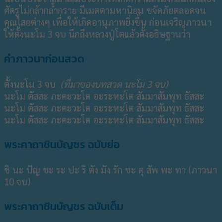
ศัตรูไม่กล้ากล้ำกราย มีเมตตามหานิยม ขจัดภัยตลอดจน
คุณไสยต่างๆ เพื่อให้เกิดอานุภาพยิ่งขึ้น ก่อนเจริญภาวนา
ให้ตั้งนะโม 3 จบ นึกถึงหลวงปู่โตแล้วตั้งอธิษฐานว่า
คำภาวนาก่อนสวด
ตั้งนะโม 3 จบ
(ที่มาของบทสวด นะโม 3 จบ)
นะโม ตัสสะ ภะคะวะโต อะระหะโต สัมมาสัมพุท ธัสสะ
นะโม ตัสสะ ภะคะวะโต อะระหะโต สัมมาสัมพุท ธัสสะ
นะโม ตัสสะ ภะคะวะโต อะระหะโต สัมมาสัมพุท ธัสสะ
พระคาถาชินบัญชร ฉบับย่อ
ชิ นะ ปัญ ชะ ระ ปะ ริ ตัง มัง รัก ขะ ตุ สัพ พะ ทา (ภาวนา
10 จบ)
พระคาถาชินบัญชร ฉบับเต็ม