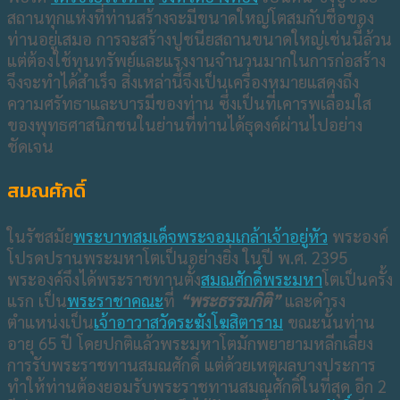
สถานทุกแห่งที่ท่านสร้างจะมีขนาดใหญ่โตสมกับชื่อของ
ท่านอยู่เสมอ การจะสร้างปูชนียสถานขนาดใหญ่เช่นนี้ล้วน
แต่ต้องใช้ทุนทรัพย์และแรงงานจำนวนมากในการก่อสร้าง
จึงจะทำได้สำเร็จ สิ่งเหล่านี้จึงเป็นเครื่องหมายแสดงถึง
ความศรัทธาและบารมีของท่าน ซึ่งเป็นที่เคารพเลื่อมใส
ของพุทธศาสนิกชนในย่านที่ท่านได้ธุดงค์ผ่านไปอย่าง
ชัดเจน
สมณศักดิ์
ในรัชสมัย
พระบาทสมเด็จพระจอมเกล้าเจ้าอยู่หัว
พระองค์
โปรดปรานพระมหาโตเป็นอย่างยิ่ง ในปี พ.ศ. 2395
พระองค์จึงได้พระราชทานตั้ง
สมณศักดิ์
พระมหา
โตเป็นครั้ง
แรก เป็น
พระราชาคณะ
ที่
“พระธรรมกิติ”
และดำรง
ตำแหน่งเป็น
เจ้าอาวาส
วัดระฆังโฆสิตาราม
ขณะนั้นท่าน
อายุ 65 ปี โดยปกติแล้วพระมหาโตมักพยายามหลีกเลี่ยง
การรับพระราชทานสมณศักดิ์ แต่ด้วยเหตุผลบางประการ
ทำให้ท่านต้องยอมรับพระราชทานสมณศักดิ์ในที่สุด อีก 2