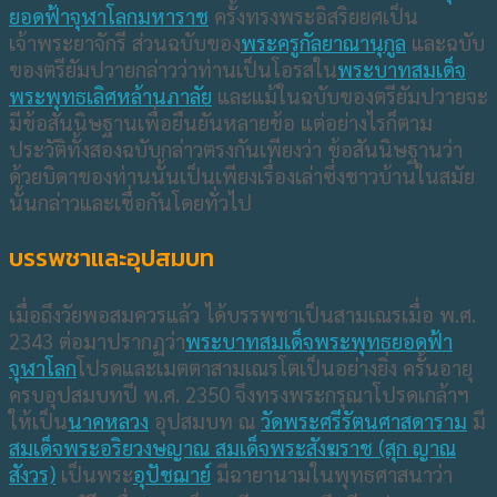
ยอดฟ้าจุฬาโลกมหาราช
ครั้งทรงพระอิสริยยศเป็น
เจ้าพระยาจักรี ส่วนฉบับของ
พระครูกัลยาณานุกูล
และฉบับ
ของตรียัมปวายกล่าวว่าท่านเป็นโอรสใน
พระบาทสมเด็จ
พระพุทธเลิศหล้านภาลัย
และแม้ในฉบับของตรียัมปวายจะ
มีข้อสันนิษฐานเพื่อยืนยันหลายข้อ แต่อย่างไรก็ตาม
ประวัติทั้งสองฉบับกล่าวตรงกันเพียงว่า ข้อสันนิษฐานว่า
ด้วยบิดาของท่านนั้นเป็นเพียงเรื่องเล่าซึ่งชาวบ้านในสมัย
นั้นกล่าวและเชื่อกันโดยทั่วไป
บรรพชาและอุปสมบท
เมื่อถึงวัยพอสมควรแล้ว ได้บรรพชาเป็นสามเณรเมื่อ พ.ศ.
2343 ต่อมาปรากฏว่า
พระบาทสมเด็จพระพุทธยอดฟ้า
จุฬาโลก
โปรดและเมตตาสามเณรโตเป็นอย่างยิ่ง ครั้นอายุ
ครบอุปสมบทปี พ.ศ. 2350 จึงทรงพระกรุณาโปรดเกล้าฯ
ให้เป็น
นาคหลวง
อุปสมบท ณ
วัดพระศรีรัตนศาสดาราม
มี
สมเด็จพระอริยวงษญาณ สมเด็จพระสังฆราช (สุก ญาณ
สังวร)
เป็นพระ
อุปัชฌาย์
มีฉายานามในพุทธศาสนาว่า