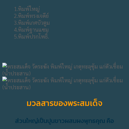
1.พิมพ์ใหญ่
2.พิมพ์ทรงเจดีย์
3.พิมพ์เกศบัวตูม
4.พิมพ์ฐานแซม
5.พิมพ์ปรกโพธิ์.
มวลสารของพระสมเด็จ
ส่วนใหญ่เป็นปูนขาวผสมผงพุทธคุณ คือ