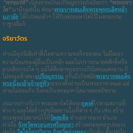
“พฺรหฺมรํสี”
เนื่องจากเป็นเปรียญธรรมจึงเรียกว่า
“พระมหา
โต”
มานับแต่นั้น ต่อมา
พระบาทสมเด็จพระพุทธเลิศหล้า
นภาลัย
ได้โปรดเกล้าฯ ให้รับพระมหาโตไว้ในพระบรม
ราชูปถัมภ์
จริยาวัตร
ท่านมีอุปนิสัยทำสิ่งใดตามความพอใจของตน ไม่ถือเอา
ความนิยมของผู้อื่นเป็นหลัก
และไม่ปรารถนายศศักดิ์หรือ
ลาภสักการะใด ๆ แม้ได้ศึกษาพระธรรมวินัยจนแตกฉาน ก็
ไม่ยอมเข้าสอบ
เปรียญธรรม
ครั้นถึงรัชสมัย
พระบาทสมเด็จ
พระนั่งเกล้าเจ้าอยู่หัว
จะทรงตั้งท่านเป็นพระราชาคณะ แต่
ท่านไม่ยอมรับ จึงคงเป็นพระมหาโตมาตลอดรัชกาล
ต่อมากล่าวกันว่า
พระมหาโตได้ออก
ธุดงค์
ไปตามสถานที่
ต่าง ๆ และได้สร้างปูชนียสถานในที่ต่าง ๆ กัน เช่น สร้าง
พระพุทธไสยาศน์ไว้ที่
วัดสะตือ
ตำบลท่าหลวง อำเภอ
ท่าเรือ
จังหวัดพระนครศรีอยุธยา
สร้างพระพุทธรูปหลวง
พ่อโต
วัดไชโยวรวิหาร
จังหวัดอ่างทอง
เป็นต้น ซึ่งปูชนีย