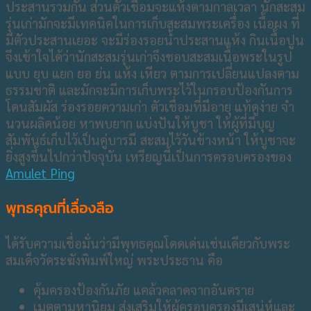
ประสานรวมกัน ส่วนตัวเชื่อมจะแห้งตามกาลเวลา นักสะสม
รุ่นเก่ามักจะมีเทคนิคในการเก็บสะสมพระเครื่อง เนื้อผง ที่
มีตัวประสานเยอะ จะมีร่องรอยน้ำประสานแห้ง กินเนื้อปูน
จึงเข้าใจได้ว่านักสะสมรุ่นเก่าจึงชอบสะสมเนื้อพระในรูป
แบบ ยุบ แยก ยอ ย่น แห้ง เหียว ตามการเปลี่ยนแปลงตาม
ธรรมชาติ และมักจะมีการเก็บพระไว้ในกรอบป้องกันการ
โดนสัมผัส ร่องรอยความเก่า ตัวเชื่อมที่มีอายุ แท้ดูง่าย จำ
นวนผลิดน้อย หาพบยาก แบ่งปันให้บูชา ให้ผู้ที่มีบุญ
สัมพันธ์เก็บไว้เป็นคู่บารมี สะสมไว้วันข้างหน้า ให้บูชาจะ
ยิ่งสูงขึ้นไปกว่าปัจจุบัน เหรียญนี้เป็นการครอบครองของ
Amulet Ping
พุทธคุณที่เลื่องลือ
ได้รับความเชื่อมั่นว่ามีพุทธคุณโดดเด่นเช่นเดียวกับพระ
สมเด็จวัดระฆังพิมพ์ใหญ่ พระประธาน คือ
คุ้มครองป้องกันภัย แคล้วคลาดจากอันตราย
เมตตามหานิยม ส่งเสริมให้ผู้ครอบครองมีเสน่ห์และ