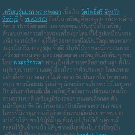
เหรียญรุ่นแรก หลวงพ่อลา
เนื้อเงิน
วัดโพธิ์ศรี
จังหวัด
สิงห์บุรี
ปี
พ.ศ.2473
ถือเป็นเหรียญที่ทรงคุณค่าทั้งทางด้าน
ศิลปะ ประวัติศาสตร์ และพุทธคุณ เป็นหนึ่งในเหรียญ
ต้นแบบของการสร้างพระเครื่องยุคใหม่ที่ใช้รูปเหมือนพระ
เกจิอาจารย์จริง ๆ ผู้ที่ได้ครอบครองถือเป็นวัตถุมงคลหายาก
และเป็นสิริมงคลสูงสุด ทั้งยังเป็นที่ใฝ่หาของนักสะสมพระ
เครื่องสายหมาอุต และแคล้วคลาด เหรียญอันดับต้น ๆ ของ
ไทย
พระอธิการลา
ท่านเป็นที่เคารพศรัทธาอย่างสูง ทั้งใน
หมู่ชาวบ้านชาว และผู้เลื่อมใสจากทั่วประเทศ โดยเฉพาะ
อย่างยิ่งชาวภาคกลาง ไม่ต่างจาก ซึ่งเป็นการไขว่หาครอบ
ครอง ของนักสะสมรุ่นเก่าๆ มักจะมีการเก็บพระไว้ในกรอบ
ป้องกันการโดนสัมผัส เหรียญจึงเกิดการเปลี่ยนแปลงเนื้อ
ตามธรรมชาติ เหรียญมีร่องรอยการแกะบล็อกสด ตัว
หนังสือคม ชัด ลึก มีร่องรอยสนิมเกิดจากความเก่าของ
โลหะที่มีอายุมาก แท้ดูง่าย จำนวนผลิดน้อย หาพบยาก
แบ่งปันให้บูชา ให้ผู้ที่มีบุญสัมพันธ์เก็บไว้เป็นคู่บารมี
สะสมไว้วันข้างหน้า ให้บูชาจะยิ่งสูงขึ้นไปกว่าปัจจุบัน
เหรียญนี้เป็นการครอบครองของ
Amulet Ping