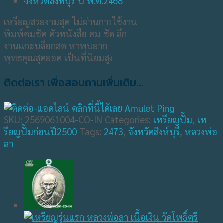
เหรียญสวยงามสุด ไม่ผ่านการใช้งาน
พิมพ์คมชัด ตัวหนังสือ คม ชัด ลึก
งานแกะบล็อกสด หาพบยาก
พุทธคุณสุดยอด เป็นที่นิยมสูง
ติดต่อเรา เพื่อสอบถามเพิ่มเติม...
SKU:
2569061004-CO-IN
Categories:
เหรียญปั้ม
,
เห
รียญปั้มก่อนปี2500
Tags:
2473
,
จังหวัดสิงห์บุรี
,
หลวงพ่อ
ลา