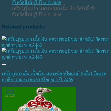
เหรียญรุ่นแรก หลวงพ่อลา เนื้อเงิน วัดโพธิ์ศรี
จังหวัดสิงห์บุรี ปี พ.ศ.2468
Related products
เหรียญพ่อกลั่น เนื้อเงิน หลวงพ่ออุปัชฌาย์ (กลั่น) วัดพระ
ญาติการาม พระนครศรีอยุธยา ปี 2469