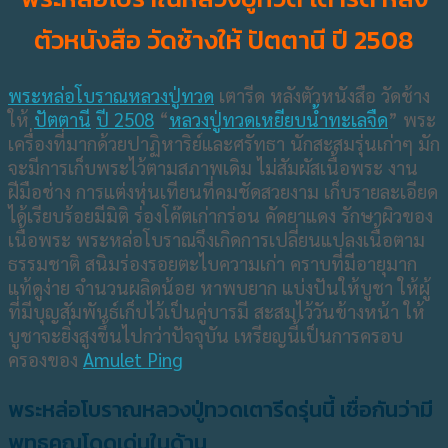
ตัวหนังสือ วัดช้างให้ ปัตตานี ปี 2508
พระหล่อโบราณหลวงปู่ทวด
เตารีด หลังตัวหนังสือ วัดช้าง
ให้
ปัตตานี
ปี 2508
“
หลวงปู่ทวดเหยียบน้ำทะเลจืด
” พระ
เครื่องที่มากด้วยปาฏิหาริย์และศรัทธา นักสะสมรุ่นเก่าๆ มัก
จะมีการเก็บพระไว้ตามสภาพเดิม ไม่สัมผัสเนื้อพระ งาน
ฝีมือช่าง การแต่งหุ่นเทียนที่คมชัดสวยงาม เก็บรายละเอียด
ได้เรียบร้อยมีมิติ ร่องโค๊ตเก่ากร่อน คัดยาแดง รักษาผิวของ
เนื้อพระ พระหล่อโบราณจึงเกิดการเปลี่ยนแปลงเนื้อตาม
ธรรมชาติ สนิมร่องรอยตะไบความเก่า คราบที่มีอายุมาก
แท้ดูง่าย จำนวนผลิดน้อย หาพบยาก แบ่งปันให้บูชา ให้ผู้
ที่มีบุญสัมพันธ์เก็บไว้เป็นคู่บารมี สะสมไว้วันข้างหน้า ให้
บูชาจะยิ่งสูงขึ้นไปกว่าปัจจุบัน เหรียญนี้เป็นการครอบ
ครองของ
Amulet Ping
พระหล่อโบราณหลวงปู่ทวดเตารีดรุ่นนี้ เชื่อกันว่ามี
พุทธคุณโดดเด่นในด้าน