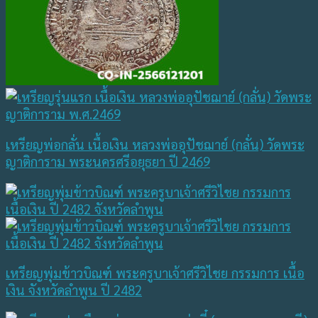
เหรียญพ่อกลั่น เนื้อเงิน หลวงพ่ออุปัชฌาย์ (กลั่น) วัดพระ
ญาติการาม พระนครศรีอยุธยา ปี 2469
เหรียญพุ่มข้าวบิณฑ์ พระครูบาเจ้าศรีวิไชย กรรมการ เนื้อ
เงิน จังหวัดลำพูน ปี 2482