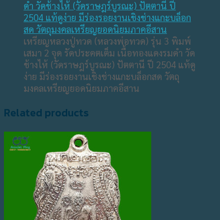
เหรียญหลวงปู่ทวด (หลวงพ่อทวด) รุ่น 3 พิมพ์
เสมา 2 จุด รัดประคตเต็ม เนื้อทองแดงรมดำ วัด
ช้างไห้ (วัดราษฎร์บูรณะ) ปัตตานี ปี 2504 แท้ดู
ง่าย มีร่องรอยงานเชิงช่างแกะบล็อกสด วัตถุ
มงคลเหรียญยอดนิยมภาคอีสาน
Related products