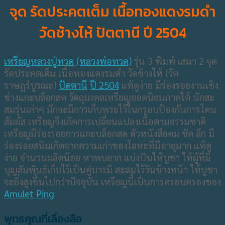
จุด รัดประคตเต็ม เนื้อทองแดงรมดำ
วัดช้างไห้ ปัตตานี ปี 2504
เหรียญหลวงปู่ทวด
(หลวงพ่อทวด)
รุ่น 3 พิมพ์ เสมา 2 จุด
รัดประคตเต็ม เนื้อทองแดงรมดำ วัดช้างไห้ (วัด
ราษฎร์บูรณะ)
ปัตตานี
ปี 2504
แท้ดูง่าย มีร่องรอยงานเชิง
ช่างแกะบล็อกสด วัตถุมงคลเหรียญยอดนิยมภาคใต้ นักสะ
สมรุ่นเก่าๆ มักจะมีการเก็บพระไว้ในกรอบป้องกันการโดน
สัมผัส เหรียญจึงเกิดการเปลี่ยนแปลงเนื้อตามธรรมชาติ
เหรียญมีร่องรอยการแกะบล็อกสด ตัวหนังสือคม ชัด ลึก มี
ร่องรอยสนิมเกิดจากความเก่าของโลหะที่มีอายุมาก แท้ดู
ง่าย จำนวนผลิดน้อย หาพบยาก แบ่งปันให้บูชา ให้ผู้ที่มี
บุญสัมพันธ์เก็บไว้เป็นคู่บารมี สะสมไว้วันข้างหน้า ให้บูชา
จะยิ่งสูงขึ้นไปกว่าปัจจุบัน เหรียญนี้เป็นการครอบครองของ
Amulet Ping
พุทธคุณที่เลื่องลือ