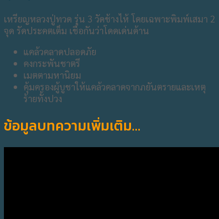
เหรียญหลวงปู่ทวด รุ่น 3 วัดช้างไห้ โดยเฉพาะพิมพ์เสมา 2
จุด รัดประคตเต็ม เชื่อกันว่าโดดเด่นด้าน
แคล้วคลาดปลอดภัย
คงกระพันชาตรี
เมตตามหานิยม
คุ้มครองผู้บูชาให้แคล้วคลาดจากภยันตรายและเหตุ
ร้ายทั้งปวง
ข้อมูลบทความเพิ่มเติม…