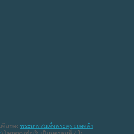
่นดินของ​
พระบาทสมเด็จพระพุทธยอด​ฟ้า​
ี
) โดยหลวงพ่อเงินเป็นบุตรคนที่ 4 ใน