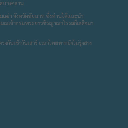
่วัดบางคลาน
เฒ่า จังหวัดชัยนาท ซึ่งท่านได้แนะนำ​
หาสมณเจ้ากรมพระยาวชิรญาณวโรรสก็เสด็จมา
รงกับเช้าวันเสาร์​ เวลาไทยหากยังไม่รุ่งสาง