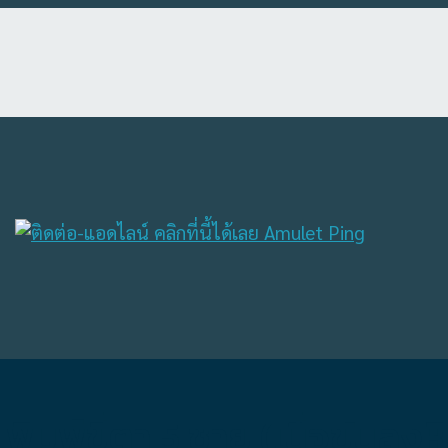
ิมพ์ขี้ตา 5 ชาย (เนื้อขันลง