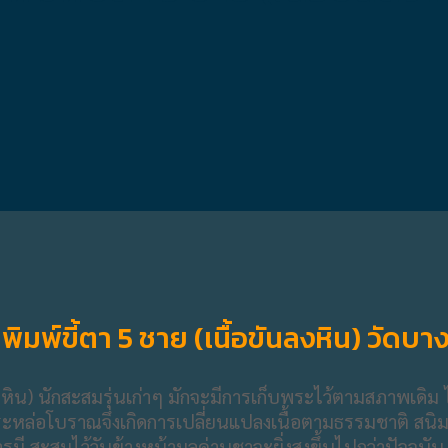
มพ์ขี้ตา 5 ชาย (เนื้อขันลงหิน) วัดบา
หิน) นักสะสมรุ่นเก่าๆ มักจะมีการเก็บพระไว้ตามสภาพเดิม ไม
 พระหล่อโบราณจึงเกิดการเปลี่ยนแปลงเนื้อตามธรรมชาติ สนิ
นคู่บารมี สะสมไว้วันข้างหน้ามูลค่าบูชาจะยิ่งสูงขึ้นไปกว่าปัจ