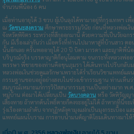
จำนวนพี่น้อง 6 คน
เมื่อท่านอายุได้ 3 ขวบ ผู้เป็นลุงได้พามาอยู่ที่กรุงเทพฯ​ เพื่
ณ
วัดชนะสงคราม
ศึกษาพระธรรมวินัย​ ก่อนที่หลวงพ่อเงิ
จังหวัดพิจิตร ระหว่างที่สึกออกมานี้ ด้วยความที่เป็นวัยฉก
กัน มีเรื่องเล่ากันว่า เมื่อครั้งที่ท่านไปมาหาสู่ที่บ้าน
นั้นอีกเลย ครั้นพออายุได้ 20 ปี บิดา มารดา และญาติพ
บริบูรณ์จริง​ บรรดาญาติก็อนุโลมตาม จนกระทั่งหลวงพ่อ
พรรษา​ พี่ชายของท่านคือขุนภุมรา ได้เดินทางไปรับกลับมาจำ
หลวงพ่อเงินช่วยดูแลรักษาเพราะได้ร่ำเรียนวิชาแพทย์แผนโ
กรรมฐานชอบอยู่อย่างสงบในช่วงเข้ากรรมฐาน ท่านเห็นว่าระหว
สมบูรณ์เหมาะแก่การวิปัสสนากรรมฐานเป็นอย่างมาก พ.ศ.2477
หมู่บ้าน​ ต่อมาได้เปลี่ยนเป็น​
วัดบางคลาน
​ หรือ​ วัดหิรัญญ
เสี่ยงทาย ถ้าหากต้นโพธิ์ตายก็คงจะอยู่ไม่ได้ ถ้าหากที่นี่
รุ่งเรืองตามลำดับ​ จากกุฏิหลังคามุงแฝกเป็นมุงกระเบื้อง
แพทย์แผนโบราณ การอาบน้ำมนต์ญาติโยมเดินทางมาให้รักษา 
เมื่อปี พ.ศ. 2356
หลวงพ่อเงิน
อายุได้ 5 ขวบ