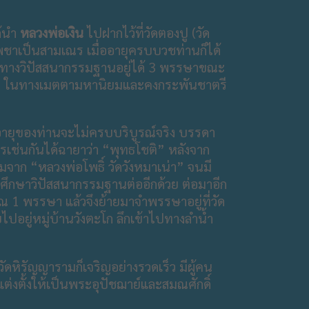
ด้นำ
หลวงพ่อเงิน
ไปฝากไว้ที่วัดตองปู (วัด
รพชาเป็นสามเณร เมื่ออายุครบบวชท่านก็ได้
ียนทางวิปัสสนากรรมฐานอยู่ได้ 3 พรรษาขณะ
าธุระ ในทางเมตตามหานิยมและคงกระพันชาตรี
ายุของท่านจะไม่ครบบริบูรณ์จริง บรรดา
เช่นกันได้ฉายาว่า “พุทธโชติ” หลังจาก
จาก “หลวงพ่อโพธิ์ วัดวังหมาเน่า” จนมี
ศึกษาวิปัสสนากรรมฐานต่ออีกด้วย ต่อมาอีก
ณ 1 พรรษา แล้วจึงย้ายมาจำพรรษาอยู่ที่วัด
ไปอยู่หมู่บ้านวังตะโก ลึกเข้าไปทางลำน้ำ
ัดหิรัญญารามก็เจริญอย่างรวดเร็ว มีผู้คน
่งตั้งให้เป็นพระอุปัชฌาย์และสมณศักดิ์