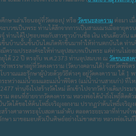
อศึกษาเล่าเรียนอยู่ที่วัดตองปุ​ หรือ​
วัดชนะสงคราม
ต่อมา เม
นจะบวชเป็นพระ​ ท่านได้สึกจากการเป็นสามเณรเมื่ออายุครบ 
รรจ์ ท่านได้ไปชอบพอกับสาวชาวบ้านชื่อ เงิน เช่นเดียวกัน แต่
สาว ตอนขึ้นบ้านนั้นขั้นบันไดเกิดหักขึ้นมาทำให้ท่านตกบันได​
ี่น้องมีความประสงค์จะให้ท่านอุปสมบทเป็นพระ แต่ท่านไม่
อายุได้ 22 ปี ตรงกับ พ.ศ.2373 ท่านอุปสมบท ณ
วัดชนะสงค
พรรษาอยู่ที่วัดคงคาราม​ (วัดบางคลานใต้)​ จังหวัดพิจิตร เ
บราณและรักษาผู้ป่วยด้วยวิธีต่างๆ อยู่วัดคงคาราม ได้ 1 
่างแม่น้ำยมและแม่น้ำพิจิตร​ (แม่น้ำน่านสายเก่า)​ ที่ไหลม
 ท่านจึงไปสร้างวัดใหม่​ ลึกเข้าไปจากวัดร้างเดิมประมาณ 5
าราม​ ตอนที่ย้ายจากวัดคงคาราม หลวงพ่อได้นำกิ่งโพธิ์ติดตัวมาด
จะเป็นวัดได้ขอให้ต้นโพธิ์เจริญงอกงาม ปรากฏว่าต้นโพธิ์เจริญ
 และสร้างศาลาพระอุโบสถตามลำดับ ตลอดระยะเวลาที่ท่านจำพรรษ
มาขอมอบตัวเป็นศิษย์อย่างไม่ขาดสาย​ หลวงพ่อเงินก็ได้เป