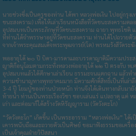
นายช่วงซึ่งเป็นครูของท่าน ได้พา หลวงพ่อเงิน ไปอยู่กรุงเ
ชนะสงคราม) เพื่อให้เล่าเรียนหนังสือที่วัดชนะสงครามตล
อุปสมบทเป็นพระภิกษุที่วัดชนะสงคราม ฉายา พุทธโชติ แล
ที่ท่านได้จำพรรษาอยู่ที่วัดชนะสงคราม ท่านได้ไปถวาย
จากเจ้าพระคุณสมเด็จพระพุฒจารย์(โต) พรหมรังสีวัดระฆ
พออายุได้ ๒๐ ปี บิดา-มารดาและบรรดาญาติมีความประสงค
ญาติก็อนุโลมตามกระทั่งหลวงพ่ออายุได้ ๒๒ ปี ตรงกับ พ.
อุปสมบทแล้วได้ศึกษาเล่าเรียน ธรรมะจนแตกฉาน แล้วทำกา
ความชำนาญทางพุทธาคมมาก มีความศักดิ์สิทธิ์เป็นที่เล่
3-4 ปี โยมปู่ของท่านป่วยหนัก ท่านจึงได้เดินทางกลับมา
ท้ายน้ำ ท่านเป็นพระเรืองวิชา ชอบเล่นแร่ แปลธาตุ แต่ หล
เก่า และต่อมาก็ได้สร้างวัดหิรัญญาราม (วัดวังตะโก)
“วัดวังตะโก” เกิดขึ้น เป็นพระอาราม “หลวงพ่อเงิน” ได้เป็
เคารพนับถือและถวายตัวเป็นศิษย์ ขอมาฟังธรรมขอเครื่องร
เป็นเจ้าคุณฝ่ายวิปัสสนา