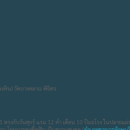
51 ตรงกับวันศุกร์​ แรม​ 12​ ค่ำ เดือน 10 ปีมะโรง ในปลายแผ
งคลาน โยมมารดาชื่อฟัก เป็นชาวแสนคอ (
อำเภอขาณุวรลักษบุร