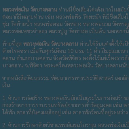
หลวงพ่อเงิน วัดบางคลาน
ท่านมีชื่อเสียงโด่งดังมากในสมัย
ต่อมาก็มีหลายท่าน เช่น หลวงพ่อพิธ วัดฆะมัง ที่มีชื่อเสี
ชุ่ม วัดท้ายน้ำ หลวงพ่อหอม วัดหลวง หลวงพ่อนวล วัดหาดมู
หลวงพ่อเพชรจำลอง หลวงปู่ภู วัดท่าฬ่อ เป็นต้น นอกจากนี
ท้ายที่สุด
หลวงพ่อเงิน วัดบางคลาน
ท่านได้รับแต่งตั้งให้
ด้วยโรคชรา เมื่อวันศุกร์เดือน 10 แรม 11 ค่ำ ปีมะแมเว
คลาน อำเภอบางคลาน จังหวัดพิจิตร คงทิ้งไว้แต่เรื่องราวอั
บางคลาน จ.พิจิตร พระเครื่องหลวงพ่อเงิน วัดบางคลานนั
จากหนังสือวัฒนธรรม พัฒนาการทางประวัติศาสตร์ เอกลักษณ
เงิน
1. ด้านการก่อสร้าง หลวงพ่อเงินมักเป็นธุระในการก่อสร้างถาว
ก่อสร้างจากการรวบรวมทรัพย์จากการทำวัตถุมงคล เช่น พระ
ได้พัก ศาลาที่ยังคงเหลืออยู่ เช่น ศาลาพักร้อนที่อยู่ร
2. ด้านการรักษาด้วยวิชาแพทย์แผนโบราณ หลวงพ่อเงินเป็