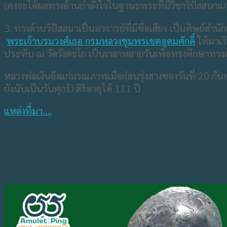
(คงจะได้ผลทางด้านกำลังใจในฐานะพระที่มีวิชาวิปัสสนาแก่
3. ทางด้านวิปัสสนาเป็นอาจารย์ที่มีชื่อเสียง เป็นศิษย์สำนั
พระเจ้าบรมวงศ์เธอ​ กรมหลวงชุมพรเขตอุดมศักดิ์
​ ให้มา
ประทับ ณ วัดวังตะโก เป็นเวลาหลายวันเพื่อทรงศึกษาทางด
หลวงพ่อเงินถึงแก่มรณภาพเมื่อก่อนรุ่งสางของวันที่ 20 กันย
ยังนับเป็นวันศุกร์)​ สิริอายุได้ 111 ปี
แหล่งที่มา….