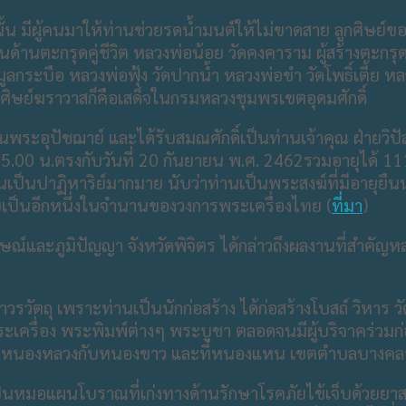
นั้น มีผู้คนมาให้ท่านช่วยรดน้ำมนต์ให้ไม่ขาดสาย ลูกศิษย์ของ
ยงในด้านตะกรุดคู่ชีวิต หลวงพ่อน้อย วัดคงคาราม ผู้สร้างตะ
ลกระบือ หลวงพ่อฟุ้ง วัดปากน้ำ หลวงพ่อขำ วัดโพธิ์เตี้ย หล
้ศิษย์ฆราวาสก็คือเสด็จในกรมหลวงชุมพรเขตอุดมศักดิ์
เป็นพระอุปัชฌาย์ และได้รับสมณศักดิ์เป็นท่านเจ้าคุณ ฝ่ายว
ลา 5.00 น.ตรงกับวันที่ 20 กันยายน พ.ศ. 2462รวมอายุได้ 
นเป็นปาฏิหาริย์มากมาย นับว่าท่านเป็นพระสงฆ์ที่มีอายุยืนน
บเป็นอีกหนึ่งในจำนานของวงการพระเครื่องไทย (
ที่มา
)
์และภูมิปัญญา จังหวัดพิจิตร ได้กล่าวถึงผลงานที่สำคัญหล
รวัตถุ​ เพราะท่านเป็นนักก่อสร้าง​ ได้ก่อสร้างโบสถ์ วิหาร ว
เครื่อง พระพิมพ์ต่างๆ พระบูชา ตลอดจนมีผู้บริจาคร่วมก่
ะหว่าง​ หนองหลวงกับ​หนองขาว​ และที่​หนองแหน เขตตำบลบางค
นหมอแผนโบราณที่เก่งทางด้านรักษาโรคภัยไข้เจ็บด้วยยาสมุ