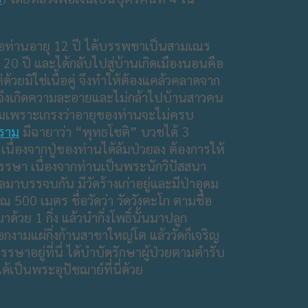
ื่อท่านอายุ 12 ปี ได้บรรพชาเป็นสามเณร
20 ปี และได้กลับไปสู่บ้านเกิดเมืองนอนคือ
ด้วยมิใช่เนื้อคู่ จึงทำให้ต้องแคล้วคลาดจาก
 ท่านจึงเกิดความละอายและไม่กล้าไปบ้านสาวคน
ยอมเพราะเกรงว่าอายุของท่านจะไม่ครบ
ราม
มีฉายาว่า “พุทธโชติ” บวชได้ 3
นื่องจากปู่ของท่านได้ล้มป่วยลง​ ต้องการให้
พรรษา เนื่องจากท่านเป็นพระนักวิปัสสนา
าบรรจบกัน​ มีวัดร้างเก่าอยู่และมีป่าอุดม
00 เมตร ชื่อวัดว่า​ วัดวังตะโก ตามชื่อ
้วย 1 กิ่ง​ แล้วนำกิ่งโพธิ์นั้นมาปลูก
งอกงามแผ่กิ่งก้านสาขาใหญ่โต แล้ววัดก็เจริญ
าอยู่ที่นี่​ ได้บำบัดรักษาผู้ป่วยตามตำรับ
็นพระอุปัชฌาย์ที่นี่ด้วย​