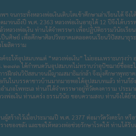
ทพฯ จนกระทั่งหลวงพ่อเงินเติบโตเข้าศึกษาเล่าเรียนได้ จึงไ
อดมาจนถึงปี พ.ศ. 2363 หลวงพ่อเงินอายุได้ 12 ปีจึงได้บร
้วหลวงพ่อเงิน ท่านได้จำพรรษา เพื่อปฏิบัติธรรมวินัยเร
ตัวเป็นศิษย์ เพื่อศึกษาศิลปวิทยาคมตลอดจนเรียนวิปัสสน
ังโฆสิตาราม
์จะให้อุปสมบทแต่ “หลวงพ่อเงิน” ไม่ยอมเพราะเกรงว่า อ
ศ. ๒๓๗๓ ได้กำหนดวันอุปสมบทไม่ทราบว่าอุปัชฌาย์ชื่ออะไร
รฝึกฝนวิปัสสนาจนมีญาณสมาธิแก่กล้า จึงมุ่งศึกษาพุทธาคม
าลือกันในบรรดาชาวบ้านมากมายพอได้อุปสมบทแล้ว ท่านก็ยัง
ยังอำเภอโพทะเล ท่านก็ได้จำพรรษาอยู่ที่วัดคงคาราม ประมา
วงพ่อเงิน ท่านเคร่ง ธรรมวินัย ชอบความสงบ ท่านจึงได้ย้าย
นผู้สร้างไว้เมื่อประมาณปี พ.ศ. 2377 ต่อมาวัดวังตะโก หรือว
างของขลัง และขอให้หลวงพ่อช่วยรักษาโรคให้ ท่านได้รับแต