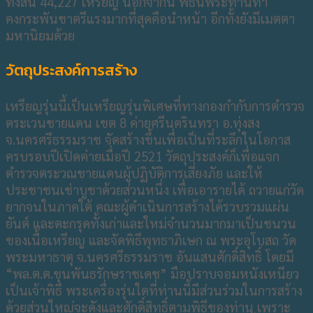
ทั้งสิ้น 44,227 เหรียญ นอกจากนี้ พิธีนี้พระท่านทำ
คงกระพันชาตรีแรงมากที่สุดคือนำหน้า อีกทั้งยังมีเมตตา
มหานิยมด้วย
วัตถุประสงค์การสร้าง
เหรียญรุ่นนี้เป็นเหรียญรุ่นพิเศษที่ทางกองกำกับการตำรวจ
ตระเวนชายแดน เขต 8 ค่ายศรีนครินทรา อ.ทุ่งสง
จ.นครศรีธรรมราช จัดสร้างขึ้นเพื่อเป็นที่ระลึกในโอกาส
ครบรอบปีเปิดค่ายเมื่อปี 2521 วัตถุประสงค์ก็เพื่อแจก
ตำรวจตระวณชายแดนผู้ปฏิบัติการเสี่ยงภัย และให้
ประชาชนเช่าบูชาด้วยส่วนหนึ่ง เพื่อเอารายได้ ถวายแก่วัด
ยากจนในภาคใต้ คณะผู้ดำเนินการสร้างได้รวบรวมแผ่น
ยันต์ และตะกรุดทั้งเก่าและใหม่จำนวนมากมาเป็นชนวน
ของเนื้อเหรียญ และจัดพิธีพุทธาภิเษก ณ พระอุโบสถ วัด
พระมหาธาตุ จ.นครศรีธรรมราช อันแสนศักดิ์สิทธิ์ โดยมี
“พล.ต.ต.ขุนพันธรักษราชเดช” มือปราบจอมหนังเหนียว
เป็นเจ้าพิธี พระเครื่องรุ่นใดที่ท่านนี้มีส่วนร่วมในการสร้าง
ด้วยส่วนใหญ่จะดังและศักดิ์สิทธิ์ตามพิธีของท่าน เพราะ