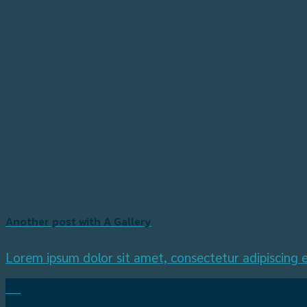
Another post with A Gallery
Lorem ipsum dolor sit amet, consectetur adipiscing e
16
ธ.ค.