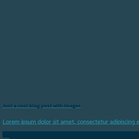
Just a cool blog post with Images
Lorem ipsum dolor sit amet, consectetur adipiscing e
30