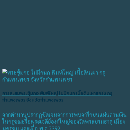
การสะสมพระซุ้มกอ พิมพ์ใหญ่ ไม่มีกนก เนื้อดินเผาแกร่ง กรุ
กำแพงเพชร จังหวัดกำแพงเพชร
จากตำนานปรากฏชัดเจนจากการพบจารึกบนแผ่นลานเงิน
ในกรุขณะรื้อพระเจดีย์องค์ใหญ่ของวัดพระบรมธาตุ เมือง
นครชุม และเมื่อ พ.ศ.2392