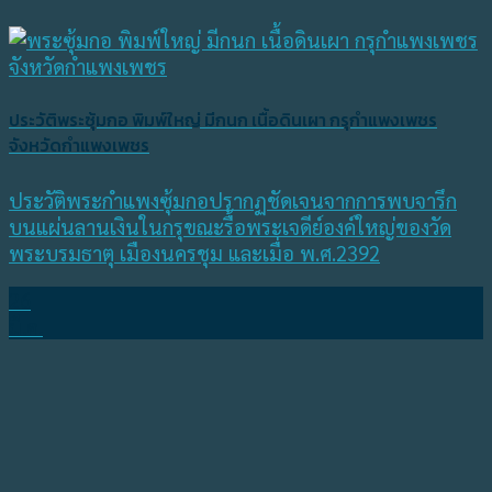
ประวัติพระซุ้มกอ พิมพ์ใหญ่ มีกนก เนื้อดินเผา กรุกำแพงเพชร
จังหวัดกำแพงเพชร
ประวัติพระกำแพงซุ้มกอปรากฏชัดเจนจากการพบจารึก
บนแผ่นลานเงินในกรุขณะรื้อพระเจดีย์องค์ใหญ่ของวัด
พระบรมธาตุ เมืองนครชุม และเมื่อ พ.ศ.2392
26
มี.ค.