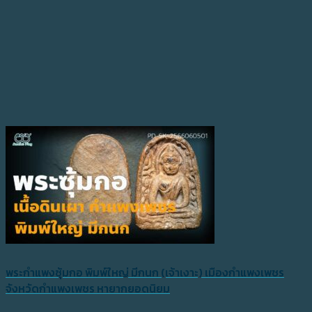
พระกำแพงซุ้มกอ พิมพ์ใหญ่ มีกนก (เจ้าเงาะ) เมืองกำแพงเพชร
จังหวัดกำแพงเพชร หายากยอดนิยม