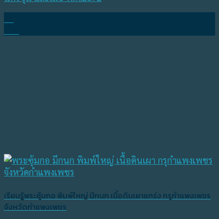
26
มี.ค.
เรียนรู้พระซุ้มกอ พิมพ์ใหญ่ มีกนก เนื้อดินเผาแกร่ง กรุกำแพงเพชร
จังหวัดกำแพงเพชร