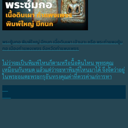
พระซุ้มกอ พิมพ์ใหญ่ มีกนก เนื้อดินเผา เจ้าเงาะ หรือ พระกำแพงซุ้ม
กอ เมืองกำแพงเพชร จังหวัดกำแพงเพชร
ไม่ว่าจะเป็นพิมพ์ไหนก็ตามหรือนื้อดินไหน พุทธคุณ
เหมือนกันหมด แล้วแต่ว่าจะหาพิมพ์ไหนมาได้ จึงจัดว่าอยู่
ในพระอมตะพระกรุอันทรงคุณค่าที่ควรค่าแก่การหา
04
มิ.ย.