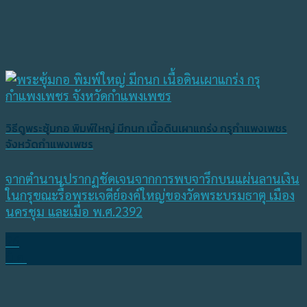
วิธีดูพระซุ้มกอ พิมพ์ใหญ่ มีกนก เนื้อดินเผาแกร่ง กรุกำแพงเพชร
จังหวัดกำแพงเพชร
จากตำนานปรากฏชัดเจนจากการพบจารึกบนแผ่นลานเงิน
ในกรุขณะรื้อพระเจดีย์องค์ใหญ่ของวัดพระบรมธาตุ เมือง
นครชุม และเมื่อ พ.ศ.2392
26
มี.ค.