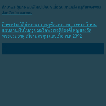
ศึกษาพระซุ้มกอ พิมพ์ใหญ่ มีกนก เนื้อดินเผาแกร่ง กรุกำแพงเพชร
จังหวัดกำแพงเพชร
ศึกษาประวัติตำนานปรากฏชัดเจนจากการพบจารึกบน
แผ่นลานเงินในกรุขณะรื้อพระเจดีย์องค์ใหญ่ของวัด
พระบรมธาตุ เมืองนครชุม และเมื่อ พ.ศ.2392
26
มี.ค.