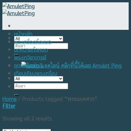
Skip
to
content
หน้าหลัก
พระเครื่องทั้งหมด
Search
บทความทั้งหมด
for:
พระเกจิอาจารย์
ชุดเบญจภาคี
เทียบเคียงพระเครื่อง
Search
for:
Home
/
Products tagged “พระมเหศวร”
Filter
Showing all 2 results